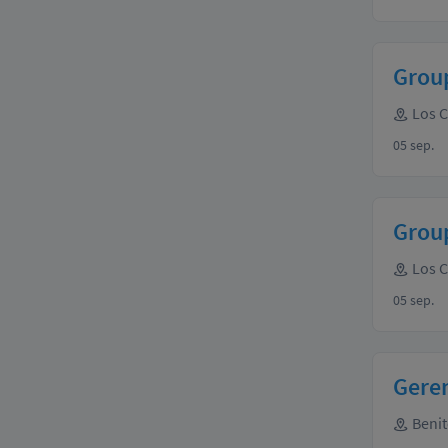
Grou
Los 
05 sep.
Group
Los 
05 sep.
Gere
Benit