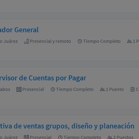
ador General
o Juárez
Presencial y remoto
Tiempo Completo
1 P
visor de Cuentas por Pagar
Cabos
Presencial
Tiempo Completo
1 Puesto
C
tiva de ventas grupos, diseño y planeación
o Juárez
Presencial
Tiempo Completo
2 Puestos