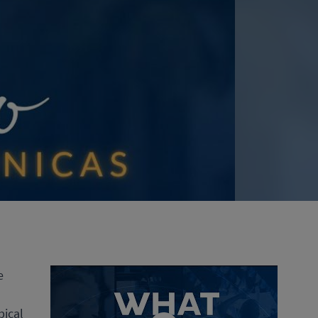
e
pical